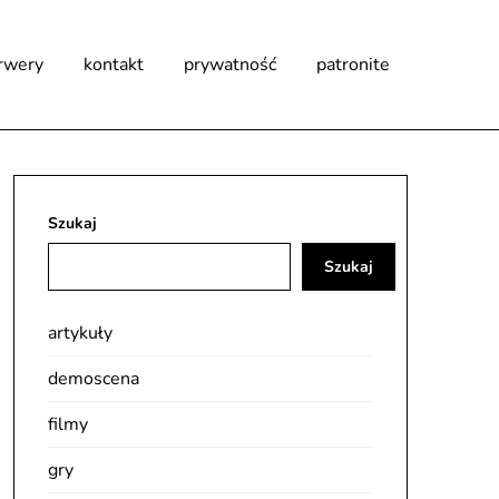
rwery
kontakt
prywatność
patronite
Szukaj
Szukaj
artykuły
demoscena
filmy
gry