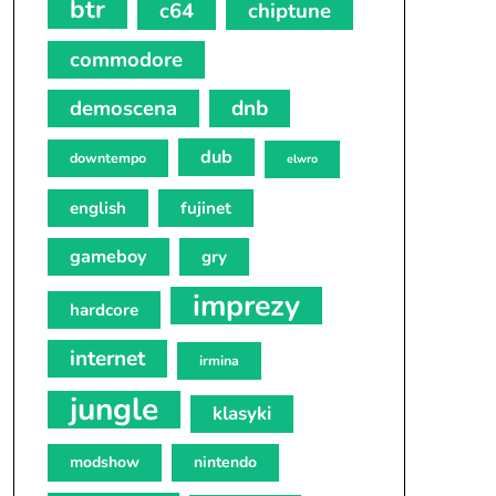
btr
c64
chiptune
commodore
demoscena
dnb
dub
downtempo
elwro
english
fujinet
gameboy
gry
imprezy
hardcore
internet
irmina
jungle
klasyki
modshow
nintendo