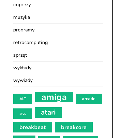
imprezy
muzyka
programy
retrocomputing
sprzęt
wykłady
wywiady
amiga
arcade
ALT
atari
aros
breakbeat
breakcore