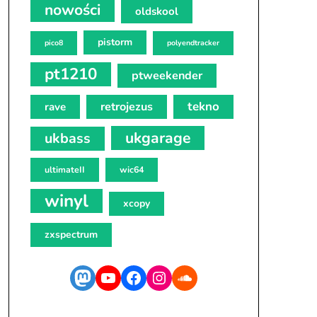
nowości
oldskool
pistorm
pico8
polyendtracker
pt1210
ptweekender
tekno
retrojezus
rave
ukgarage
ukbass
ultimateII
wic64
winyl
xcopy
zxspectrum
Mastodon
YouTube
Facebook
Instagram
SoundCloud