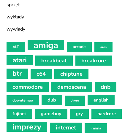
sprzęt
wykłady
wywiady
amiga
arcade
ALT
aros
atari
breakbeat
breakcore
btr
c64
chiptune
commodore
demoscena
dnb
dub
english
downtempo
elwro
gameboy
fujinet
gry
hardcore
imprezy
internet
irmina