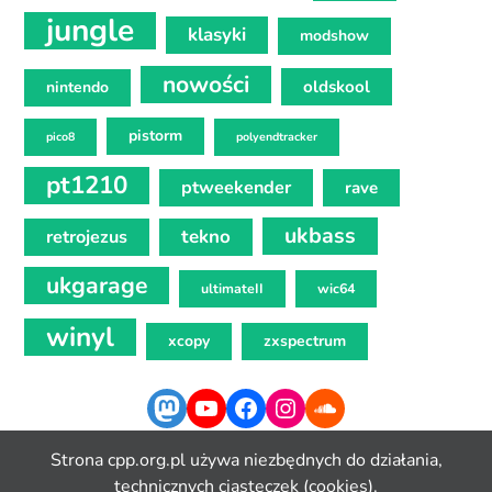
jungle
klasyki
modshow
nowości
oldskool
nintendo
pistorm
pico8
polyendtracker
pt1210
ptweekender
rave
ukbass
tekno
retrojezus
ukgarage
ultimateII
wic64
winyl
xcopy
zxspectrum
Mastodon
YouTube
Facebook
Instagram
SoundCloud
Strona cpp.org.pl używa niezbędnych do działania,
technicznych ciasteczek (cookies).