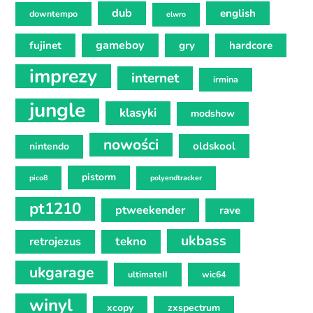
dub
english
downtempo
elwro
gameboy
fujinet
gry
hardcore
imprezy
internet
irmina
jungle
klasyki
modshow
nowości
oldskool
nintendo
pistorm
pico8
polyendtracker
pt1210
ptweekender
rave
ukbass
tekno
retrojezus
ukgarage
ultimateII
wic64
winyl
xcopy
zxspectrum