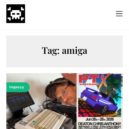
Skip
to
content
Tag:
amiga
imprezy