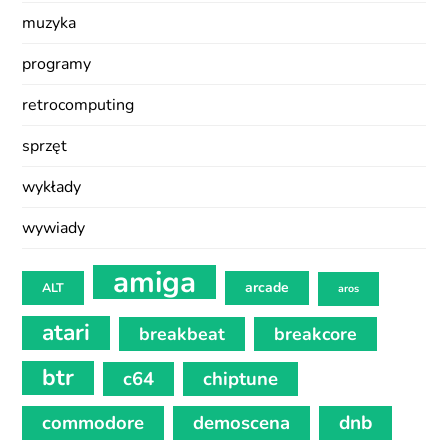
muzyka
programy
retrocomputing
sprzęt
wykłady
wywiady
amiga
arcade
ALT
aros
atari
breakbeat
breakcore
btr
c64
chiptune
commodore
demoscena
dnb