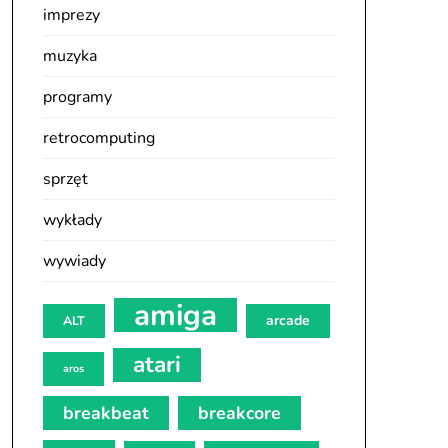
imprezy
muzyka
programy
retrocomputing
sprzęt
wykłady
wywiady
amiga
arcade
ALT
atari
aros
breakbeat
breakcore