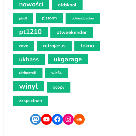
nowości
oldskool
pistorm
pico8
polyendtracker
pt1210
ptweekender
tekno
retrojezus
rave
ukgarage
ukbass
ultimateII
wic64
winyl
xcopy
zxspectrum
Mastodon
YouTube
Facebook
Instagram
SoundCloud