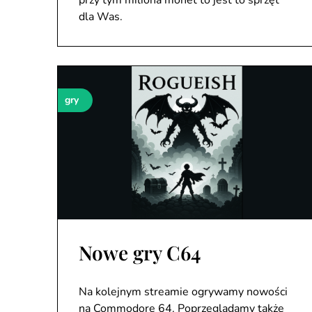
przy tym miliona monet to jest to sprzęt
dla Was.
gry
Nowe gry C64
Na kolejnym streamie ogrywamy nowości
na Commodore 64. Poprzeglądamy także