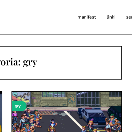
manifest
linki
se
oria:
gry
gry