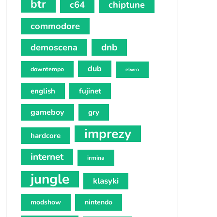
btr
c64
chiptune
commodore
demoscena
dnb
dub
downtempo
elwro
english
fujinet
gameboy
gry
imprezy
hardcore
internet
irmina
jungle
klasyki
modshow
nintendo