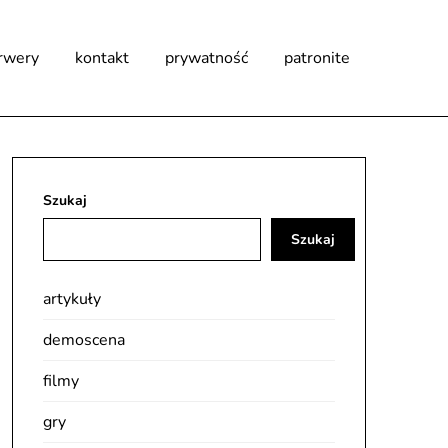
rwery
kontakt
prywatność
patronite
Szukaj
Szukaj
artykuły
demoscena
filmy
gry