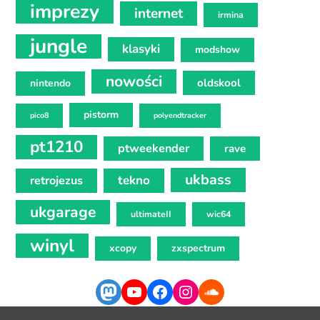
imprezy
internet
irmina
jungle
klasyki
modshow
nowości
oldskool
nintendo
pistorm
pico8
polyendtracker
pt1210
ptweekender
rave
ukbass
tekno
retrojezus
ukgarage
ultimateII
wic64
winyl
xcopy
zxspectrum
Mastodon
YouTube
Facebook
Instagram
SoundCloud