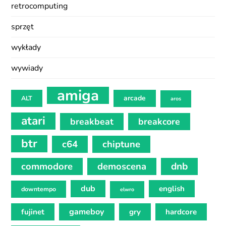
retrocomputing
sprzęt
wykłady
wywiady
amiga
arcade
ALT
aros
atari
breakbeat
breakcore
btr
c64
chiptune
commodore
demoscena
dnb
dub
english
downtempo
elwro
gameboy
fujinet
gry
hardcore