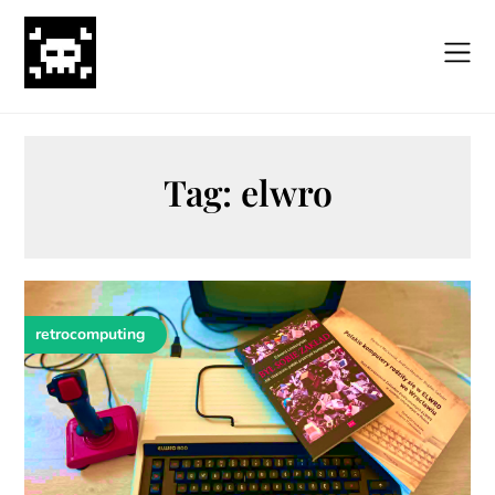
Skip
to
content
Tag:
elwro
retrocomputing