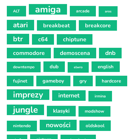
amiga
arcade
ALT
aros
atari
breakbeat
breakcore
btr
c64
chiptune
commodore
demoscena
dnb
dub
english
downtempo
elwro
gameboy
fujinet
gry
hardcore
imprezy
internet
irmina
jungle
klasyki
modshow
nowości
oldskool
nintendo