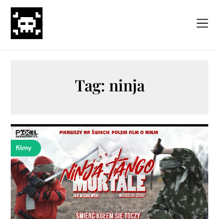
Skip
to
content
Tag:
ninja
filmy