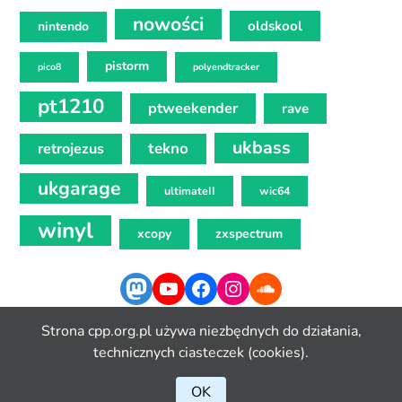
nowości
oldskool
nintendo
pistorm
pico8
polyendtracker
pt1210
ptweekender
rave
ukbass
tekno
retrojezus
ukgarage
ultimateII
wic64
winyl
xcopy
zxspectrum
Mastodon
YouTube
Facebook
Instagram
SoundCloud
Strona cpp.org.pl używa niezbędnych do działania,
technicznych ciasteczek (cookies).
OK
Copyleft 2024 CPP