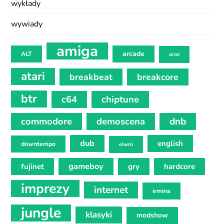
wykłady
wywiady
amiga
arcade
ALT
aros
atari
breakbeat
breakcore
btr
c64
chiptune
commodore
demoscena
dnb
dub
english
downtempo
elwro
gameboy
fujinet
gry
hardcore
imprezy
internet
irmina
jungle
klasyki
modshow