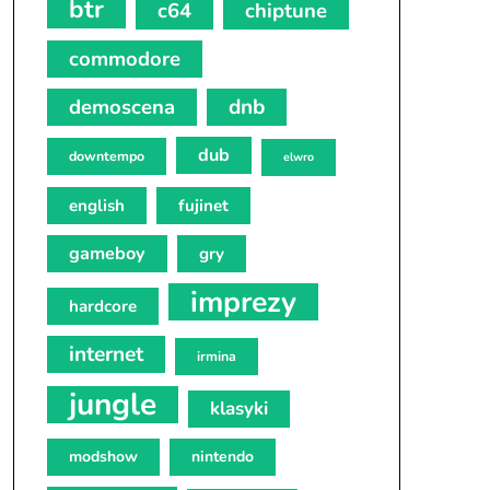
btr
c64
chiptune
commodore
demoscena
dnb
dub
downtempo
elwro
english
fujinet
gameboy
gry
imprezy
hardcore
internet
irmina
jungle
klasyki
modshow
nintendo