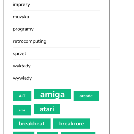
imprezy
muzyka
programy
retrocomputing
sprzęt
wykłady
wywiady
amiga
arcade
ALT
atari
aros
breakbeat
breakcore