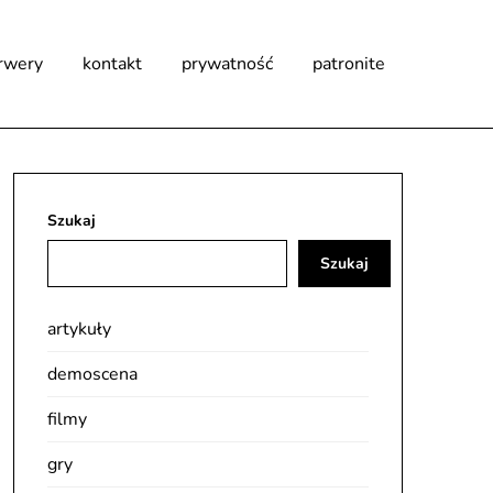
rwery
kontakt
prywatność
patronite
Szukaj
Szukaj
artykuły
demoscena
filmy
gry