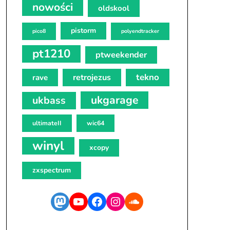
nowości
oldskool
pistorm
pico8
polyendtracker
pt1210
ptweekender
tekno
retrojezus
rave
ukgarage
ukbass
ultimateII
wic64
winyl
xcopy
zxspectrum
Mastodon
YouTube
Facebook
Instagram
SoundCloud