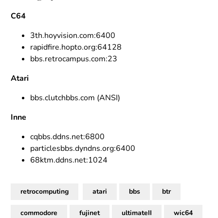
C64
3th.hoyvision.com:6400
rapidfire.hopto.org:64128
bbs.retrocampus.com:23
Atari
bbs.clutchbbs.com (ANSI)
Inne
cqbbs.ddns.net:6800
particlesbbs.dyndns.org:6400
68ktm.ddns.net:1024
retrocomputing
atari
bbs
btr
commodore
fujinet
ultimateII
wic64