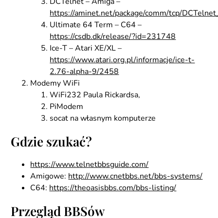
DCTelnet – Amiga –
https://aminet.net/package/comm/tcp/DCTelne
Ultimate 64 Term – C64 –
https://csdb.dk/release/?id=231748
Ice-T – Atari XE/XL –
https://www.atari.org.pl/informacje/ice-t-
2.76-alpha-9/2458
Modemy WiFi
WiFi232 Paula Rickardsa,
PiModem
socat na własnym komputerze
Gdzie szukać?
https://www.telnetbbsguide.com/
Amigowe:
http://www.cnetbbs.net/bbs-systems/
C64:
https://theoasisbbs.com/bbs-listing/
Przegląd BBSów