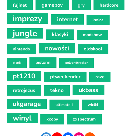
gameboy
fujinet
gry
hardcore
imprezy
internet
irmina
jungle
klasyki
modshow
nowości
oldskool
nintendo
pistorm
pico8
polyendtracker
pt1210
ptweekender
rave
ukbass
tekno
retrojezus
ukgarage
ultimateII
wic64
winyl
xcopy
zxspectrum