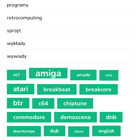
programy
retrocomputing
sprzęt
wykłady
wywiady
amiga
arcade
ALT
aros
atari
breakbeat
breakcore
btr
c64
chiptune
commodore
demoscena
dnb
dub
english
downtempo
elwro