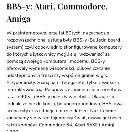
BBS-y: Atari, Commodore,
Amiga
W preinternetowej erze lat 80tych, na zachodzie,
rozpowszechnioną usługą były BBS-y (Bulletin board
system) czyli odpowiednio skonfigurowane komputery,
do których użytkownicy mogli się “wdzwaniać” za
pomocą swojego komputera i modemu. BBS-y
oferowały wymianę wiadomości, plików, czytanie
udostępnionych treści czy wspólne granie w gry.
Przypominały, znaną nam, telegazetę, tylko z większą
interaktywnością. Po upowszechnieniu się internetu w
latach 90tych BBS-y odeszły w niebyt… Okazuje się
jednak, że nie do końca, bo undergroundowa, BBS-owa
scena cały czas istnieje i ma się dobrze. Na streamie
zanurzamy się w ten tajemniczy świat, używając trzech
retro kompów: Commodore 64, Atari 65XE i Amigi