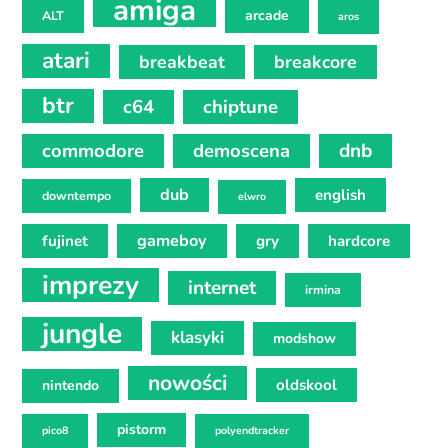
amiga
arcade
ALT
aros
atari
breakbeat
breakcore
btr
c64
chiptune
commodore
demoscena
dnb
dub
english
downtempo
elwro
gameboy
fujinet
gry
hardcore
imprezy
internet
irmina
jungle
klasyki
modshow
nowości
oldskool
nintendo
pistorm
pico8
polyendtracker