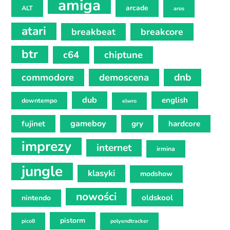
amiga
arcade
ALT
aros
atari
breakbeat
breakcore
btr
c64
chiptune
commodore
demoscena
dnb
dub
english
downtempo
elwro
gameboy
fujinet
gry
hardcore
imprezy
internet
irmina
jungle
klasyki
modshow
nowości
oldskool
nintendo
pistorm
pico8
polyendtracker