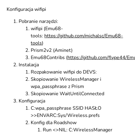
Konfiguracja wifipi
Pobranie narzędzi:
wifipi (Emu68-
tools:
https://github.com/michalsc/Emu68-
tools
)
Prism2v2 (Aminet)
Emu68Contribs (
https://github.com/flype44/E
Instalacja
Rozpakowanie wifipi do DEVS:
Skopiowanie WirelessManager i
wpa_passphrase z Prism
Skopiowanie WaitUntilConnected
Konfiguracja
C:wpa_passphrase SSID HASŁO
>>ENVARC:Sys/Wireless.prefs
Konfig dla Roadshow
Run <>NIL: C:WirelessManager