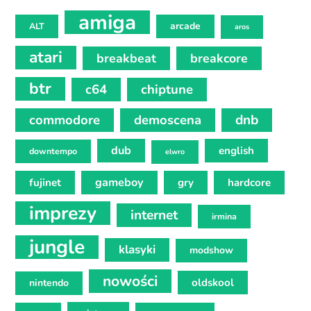
amiga
arcade
ALT
aros
atari
breakbeat
breakcore
btr
c64
chiptune
commodore
demoscena
dnb
dub
english
downtempo
elwro
gameboy
fujinet
gry
hardcore
imprezy
internet
irmina
jungle
klasyki
modshow
nowości
oldskool
nintendo