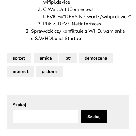
wifipi.device
C:WaitUntilConnected
DEVICE=”DEVS:Networks/wifipi.device”
Plik w DEVS:NetInterfaces
Sprawdzić czy konfiktuje z WHD, wzmianka
o S:WHDLoad-Startup
sprzęt
amiga
btr
demoscena
internet
pistorm
Szukaj
Szukaj