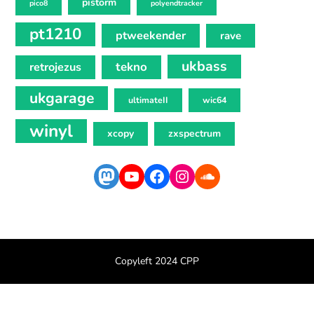
pistorm
pico8
polyendtracker
pt1210
ptweekender
rave
ukbass
tekno
retrojezus
ukgarage
ultimateII
wic64
winyl
xcopy
zxspectrum
Mastodon
YouTube
Facebook
Instagram
SoundCloud
Copyleft 2024 CPP