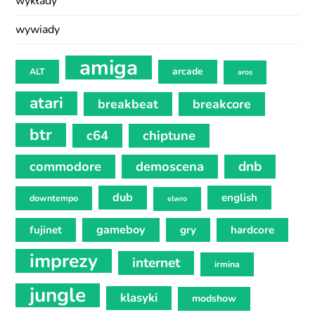
wykłady
wywiady
amiga
arcade
ALT
aros
atari
breakbeat
breakcore
btr
c64
chiptune
commodore
demoscena
dnb
dub
english
downtempo
elwro
gameboy
fujinet
gry
hardcore
imprezy
internet
irmina
jungle
klasyki
modshow