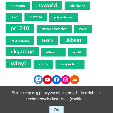
nowości
oldskool
nintendo
pistorm
pico8
polyendtracker
pt1210
ptweekender
rave
ukbass
tekno
retrojezus
ukgarage
ultimateII
wic64
winyl
xcopy
zxspectrum
Mastodon
YouTube
Facebook
Instagram
SoundCloud
Strona cpp.org.pl używa niezbędnych do działania,
technicznych ciasteczek (cookies).
OK
Copyleft 2024 CPP