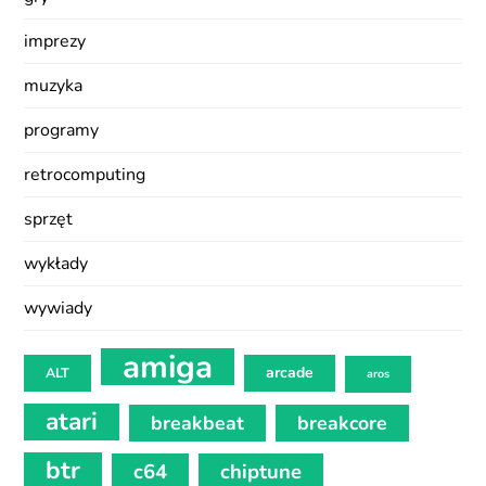
imprezy
muzyka
programy
retrocomputing
sprzęt
wykłady
wywiady
amiga
arcade
ALT
aros
atari
breakbeat
breakcore
btr
c64
chiptune