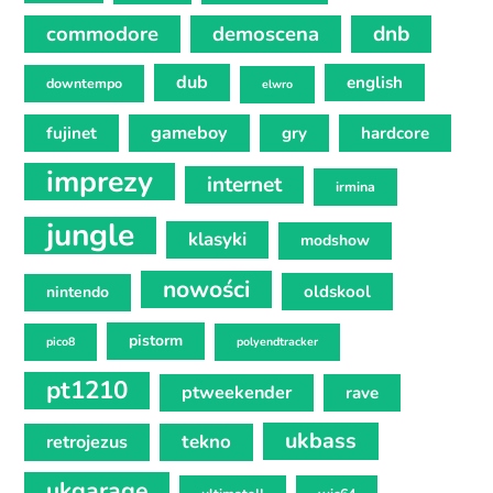
commodore
demoscena
dnb
dub
english
downtempo
elwro
gameboy
fujinet
gry
hardcore
imprezy
internet
irmina
jungle
klasyki
modshow
nowości
oldskool
nintendo
pistorm
pico8
polyendtracker
pt1210
ptweekender
rave
ukbass
tekno
retrojezus
ukgarage