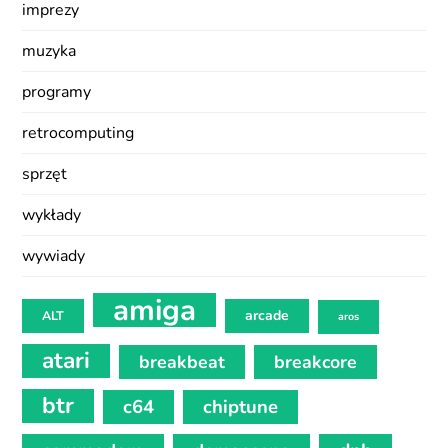
imprezy
muzyka
programy
retrocomputing
sprzęt
wykłady
wywiady
amiga
arcade
ALT
aros
atari
breakbeat
breakcore
btr
c64
chiptune