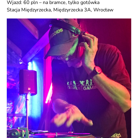
Wjazd: 60 pln – na bramce, tylko gotówka
Stacja Międzyrzecka, Międzyrzecka 3A, Wrocław