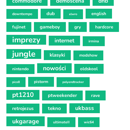
commodore
demoscena
dnb
dub
english
downtempo
elwro
gameboy
fujinet
gry
hardcore
imprezy
internet
irmina
jungle
klasyki
modshow
nowości
oldskool
nintendo
pistorm
pico8
polyendtracker
pt1210
ptweekender
rave
ukbass
tekno
retrojezus
ukgarage
ultimateII
wic64