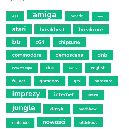
amiga
arcade
ALT
aros
atari
breakbeat
breakcore
btr
c64
chiptune
commodore
demoscena
dnb
dub
english
downtempo
elwro
gameboy
fujinet
gry
hardcore
imprezy
internet
irmina
jungle
klasyki
modshow
nowości
oldskool
nintendo