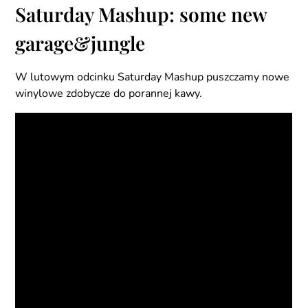
Saturday Mashup: some new
garage&jungle
W lutowym odcinku Saturday Mashup puszczamy nowe
winylowe zdobycze do porannej kawy.